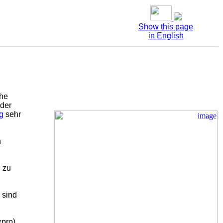
Show
this page
in English
che
oder
g
sehr
n
l zu
 sind
xpro)