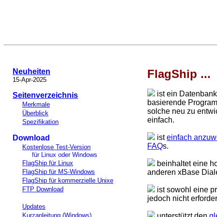
Neuheiten
FlagShip ...
15-Apr-2025
ist ein Datenban
Seitenverzeichnis
basierende Program
Merkmale
solche neu zu entwi
Überblick
einfach.
Spezifikation
ist
einfach anzu
Download
FAQ
s.
Kostenlose Test-Version
für Linux oder Windows
FlagShip für Linux
beinhaltet eine h
FlagShip für MS-Windows
anderen xBase Dia
FlagShip für kommerzielle Unixe
FTP Download
ist sowohl eine p
jedoch nicht erforde
Updates
Kurzanleitung (Windows)
unterstützt den
gl