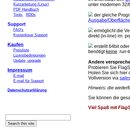
Kurzanleitung (Linux)
unter modernen 32/
PDF Handbuch
Tools
,
RDDs
der gleiche Progr
Ausgabe/Oberfläch
Support
FAQ's
ermöglicht die V
Kostenloser Support
direkt (in-line) im 
Kaufen
erstellt 64bit ode
Preisliste
benötigt
keine
run-t
Lizensbedingungen
Update, upgrade
Andere versprechen 
Probieren Sie Flag
Impressum
Holen Sie sich hier 
E-mail
Vollversion via
sale
E-mail für Support
Hinweis: die weiter
Datenschutzerklärung
Sie können die ges
Viel Spaß mit
Flag