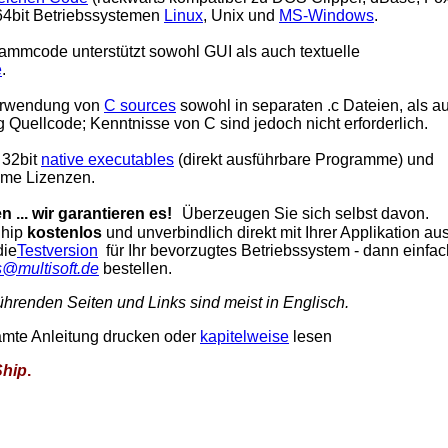
64bit Betriebssystemen
Linux
, Unix und
MS-Windows
.
ammcode unterstützt sowohl GUI als auch textuelle
e
.
erwendung von
C sources
sowohl in separaten .c Dateien, als a
prg Quellcode; Kenntnisse von C sind jedoch nicht erforderlich.
r 32bit
native executables
(direkt ausführbare Programme) und
ime Lizenzen.
... wir garantieren es!
Ü
berzeugen Sie sich selbst davon.
Ship
kostenlos
und unverbindlich direkt mit Ihrer Applikation aus
die
Testversion
für Ihr bevorzugtes Betriebssystem - dann einfac
s@multisoft.de
bestellen.
führenden Seiten und Links sind meist in Englisch.
amte Anleitung drucken oder
kapitelweise
lesen
Ship
.