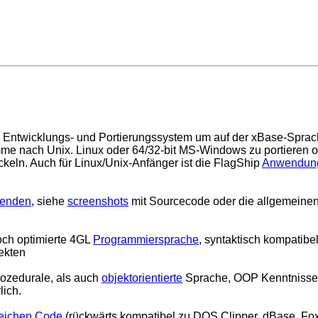
k Entwicklungs- und Portierungssystem um auf der xBase-Spra
me nach Unix. Linux oder 64/32-bit MS-Windows zu portieren 
ckeln. Auch für Linux/Unix-Anfänger ist die FlagShip
Anwendun
wenden
, siehe
screenshots
mit Sourcecode oder die allgemeine
och optimierte 4GL
Programmiersprache
, syntaktisch kompatibe
lekten
rozedurale, als auch
objektorientierte
Sprache, OOP Kenntnisse
rlich.
eichen Code
(rückwärts kompatibel zu DOS Clipper, dBase, Fo