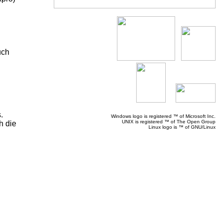
uch
.
Windows logo is registered ™ of Microsoft Inc.
UNIX is registered ™ of The Open Group
h die
Linux logo is ™ of GNU/Linux